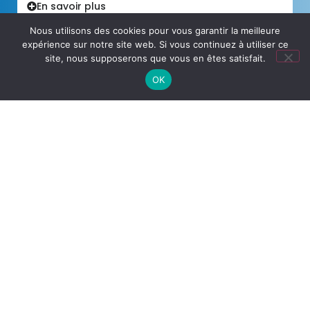
En savoir plus
Nous utilisons des cookies pour vous garantir la meilleure
expérience sur notre site web. Si vous continuez à utiliser ce
site, nous supposerons que vous en êtes satisfait.
OK
Sauvegarde Microsoft 365
Protégez vos informations stratégiques et
maintenez la continuité de vos activités en
toute confiance.
En savoir plus
Support et infogérance