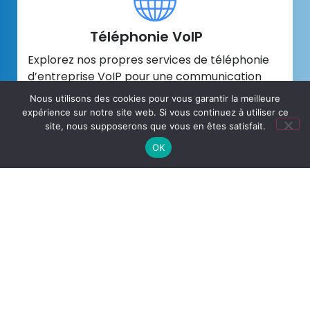
Téléphonie VoIP
Explorez nos propres services de téléphonie
d’entreprise VoIP pour une communication
fiable et efficace.
Nous utilisons des cookies pour vous garantir la meilleure
expérience sur notre site web. Si vous continuez à utiliser ce
En savoir plus
site, nous supposerons que vous en êtes satisfait.
OK
Sauvegarde Microsoft 365
Protégez vos informations stratégiques et
maintenez la continuité de vos activités en
toute confiance.