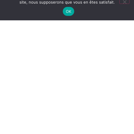
site, nous supposerons que vous en êtes satisfait.
OK
Sauvegarde Microsoft 365
Protégez vos informations stratégiques et
maintenez la continuité de vos activités en
toute confiance.
En savoir plus
Support et infogérance
Nos équipes interviennent à distance ou sur
site, anticipant les pannes potentielles de vos